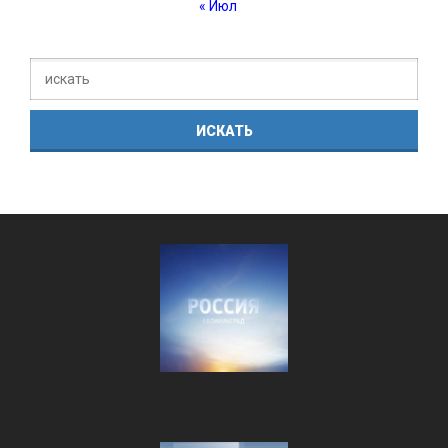
« Июл