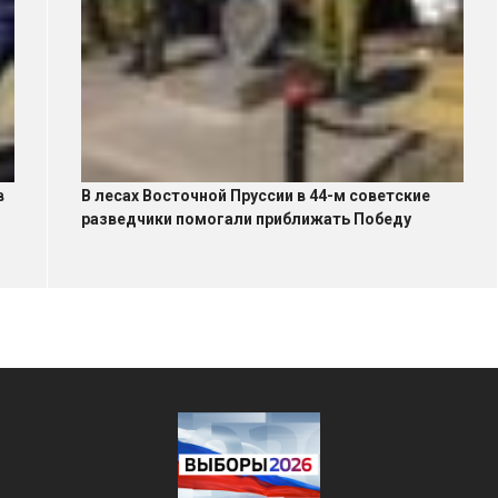
в
В лесах Восточной Пруссии в 44-м советские
разведчики помогали приближать Победу