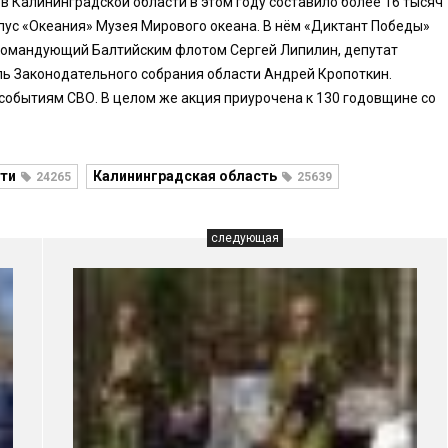
в Калининградской области в этом году составило более 16 тысяч
пус «Океания» Музея Мирового океана. В нём «Диктант Победы»
командующий Балтийским флотом Сергей Липилин, депутат
ь Законодательного собрания области Андрей Кропоткин.
событиям СВО. В целом же акция приурочена к 130 годовщине со
ти
Калининградская область
24265
25639
следующая