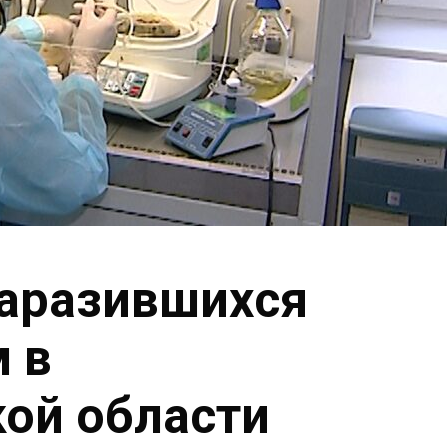
заразившихся
 в
ой области