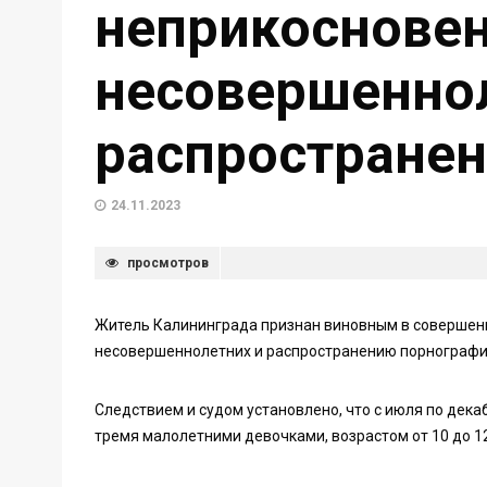
неприкоснове
несовершеннол
распростране
24.11.2023
просмотров
Житель Калининграда признан виновным в совершен
несовершеннолетних и распространению порнографии
Следствием и судом установлено, что с июля по декаб
тремя малолетними девочками, возрастом от 10 до 1