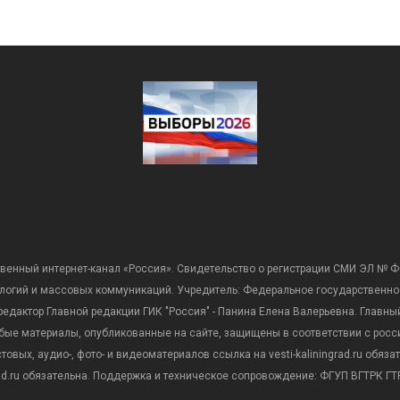
венный интернет-канал «Россия». Свидетельство о регистрации СМИ ЭЛ № Ф
ологий и массовых коммуникаций. Учредитель: Федеральное государственно
дактор Главной редакции ГИК "Россия" - Панина Елена Валерьевна. Главный 
 любые материалы, опубликованные на сайте, защищены в соответствии с р
вых, аудио-, фото- и видеоматериалов ссылка на vesti-kaliningrad.ru обяз
rad.ru обязательна. Поддержка и техническое сопровождение: ФГУП ВГТРК ГТР