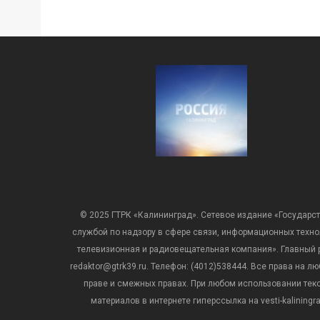
© 2025 ГТРК «Калининград». Сетевое издание «Государст
службой по надзору в сфере связи, информационных техн
телевизионная и радиовещательная компания». Главный ре
redaktor@gtrk39.ru. Телефон: (4012)538444. Все права на
праве и смежных правах. При любом использовании тексто
материалов в интернете гиперссылка на vesti-kalining