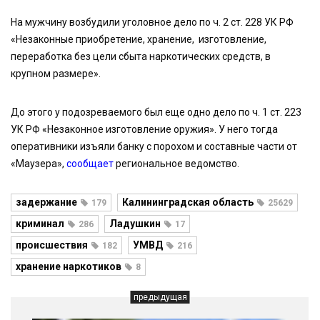
На мужчину возбудили уголовное дело по ч. 2 ст. 228 УК РФ
«Незаконные приобретение, хранение, изготовление,
переработка без цели сбыта наркотических средств, в
крупном размере».
До этого у подозреваемого был еще одно дело по ч. 1 ст. 223
УК РФ «Незаконное изготовление оружия». У него тогда
оперативники изъяли банку с порохом и составные части от
«Маузера»,
сообщает
региональное ведомство.
задержание
Калининградская область
179
25629
криминал
Ладушкин
286
17
происшествия
УМВД
182
216
хранение наркотиков
8
предыдущая