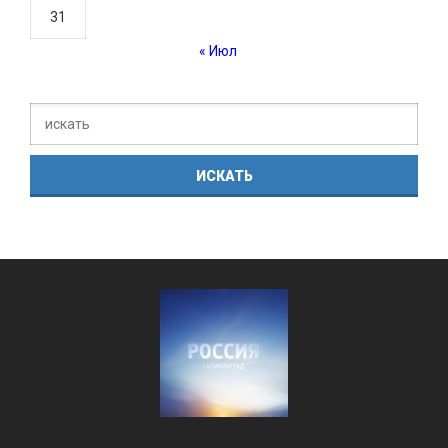
31
« Июл