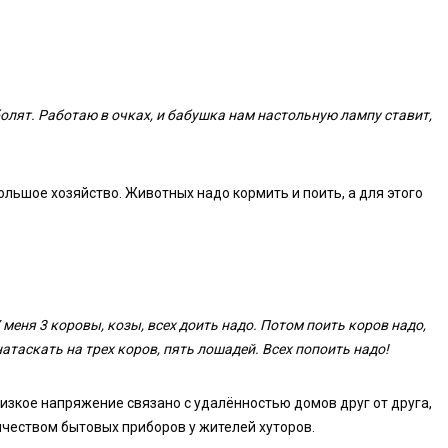
 болят. Работаю в очках, и бабушка нам настольную лампу ставит,
льшое хозяйство. Животных надо кормить и поить, а для этого
 меня 3 коровы, козы, всех доить надо. Потом поить коров надо,
натаскать на трех коров, пять лошадей. Всех попоить надо!
низкое напряжение связано с удалённостью домов друг от друга,
ичеством бытовых приборов у жителей хуторов.