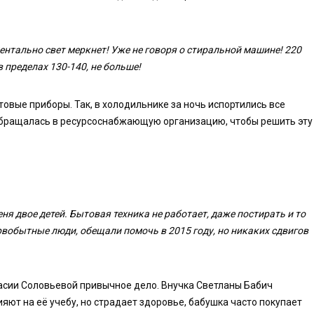
ентально свет меркнет! Уже не говоря о стиральной машине! 220
в пределах 130-140, не больше!
товые приборы. Так, в холодильнике за ночь испортились все
 обращалась в ресурсоснабжающую организацию, чтобы решить эту
ня двое детей. Бытовая техника не работает, даже постирать и то
рвобытные люди, обещали помочь в 2015 году, но никаких сдвигов
асии Соловьевой привычное дело. Внучка Светланы Бабич
яют на её учебу, но страдает здоровье, бабушка часто покупает