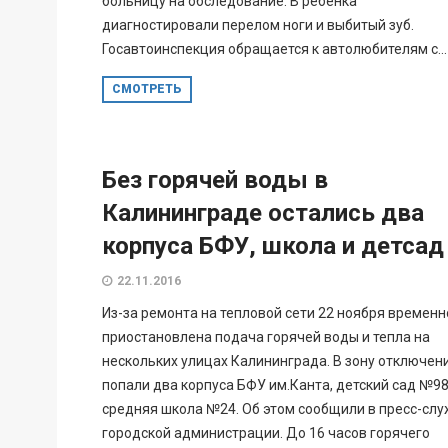
больницу на обследование. В ребенка
диагностировали перелом ноги и выбитый зуб.
Госавтоинспекция обращается к автолюбителям с...
СМОТРЕТЬ
Без горячей воды в
Калининграде остались два
корпуса БФУ, школа и детсад
22.11.2016
Из-за ремонта на тепловой сети 22 ноября временн
приостановлена подача горячей воды и тепла на
нескольких улицах Калининграда. В зону отключен
попали два корпуса БФУ им.Канта, детский сад №98
средняя школа №24. Об этом сообщили в пресс-сл
городской администрации. До 16 часов горячего