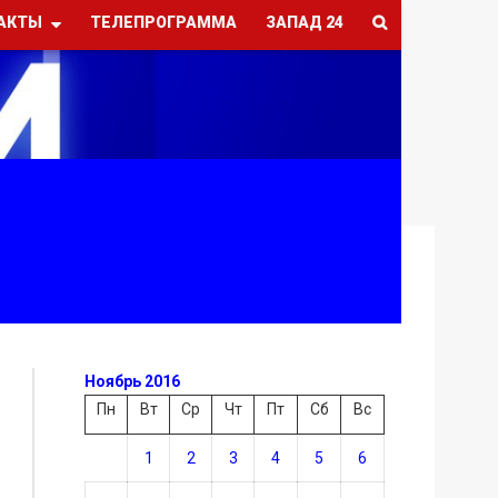
АКТЫ
ТЕЛЕПРОГРАММА
ЗАПАД 24
Ноябрь 2016
Пн
Вт
Ср
Чт
Пт
Сб
Вс
1
2
3
4
5
6