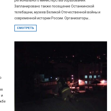
регионального министерства образования.
Запланировано также посещение Останкинской
телебашни, музеев Великой Отечественной войны и
современной истории России. Организаторы...
СМОТРЕТЬ
о
ия
 и
ужбе