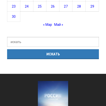
23
24
25
26
27
28
29
30
« Мар
Май »