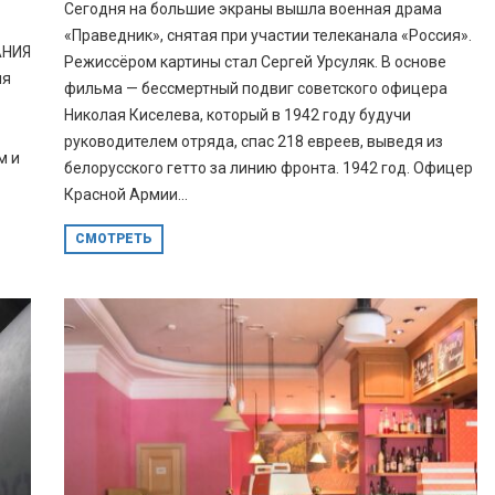
Сегодня на большие экраны вышла военная драма
«Праведник», снятая при участии телеканала «Россия».
АНИЯ
Режиссёром картины стал Сергей Урсуляк. В основе
ия
фильма — бессмертный подвиг советского офицера
Николая Киселева, который в 1942 году будучи
руководителем отряда, спас 218 евреев, выведя из
м и
белорусского гетто за линию фронта. 1942 год. Офицер
Красной Армии...
СМОТРЕТЬ