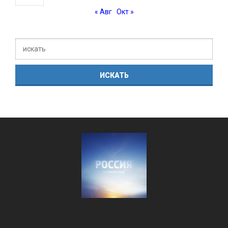
« Авг
Окт »