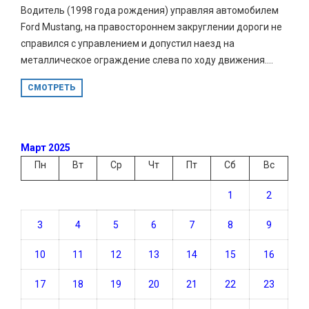
Водитель (1998 года рождения) управляя автомобилем
Ford Mustang, на правостороннем закруглении дороги не
справился с управлением и допустил наезд на
металлическое ограждение слева по ходу движения....
СМОТРЕТЬ
Март 2025
Пн
Вт
Ср
Чт
Пт
Сб
Вс
1
2
3
4
5
6
7
8
9
10
11
12
13
14
15
16
17
18
19
20
21
22
23