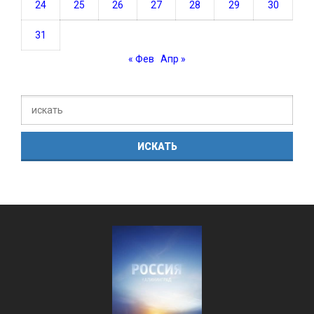
24
25
26
27
28
29
30
31
« Фев
Апр »