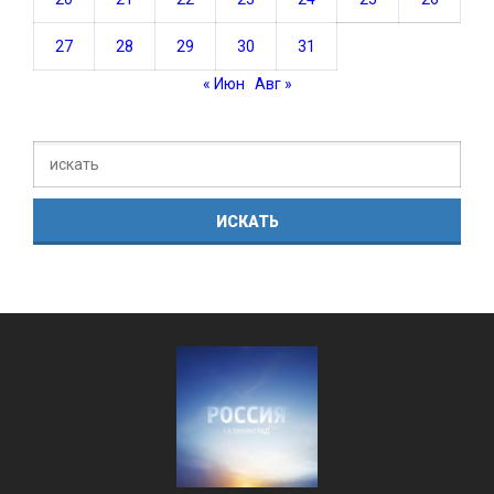
27
28
29
30
31
« Июн
Авг »