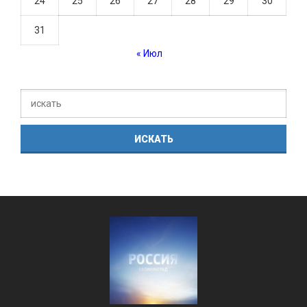
24
25
26
27
28
29
30
31
« Июл