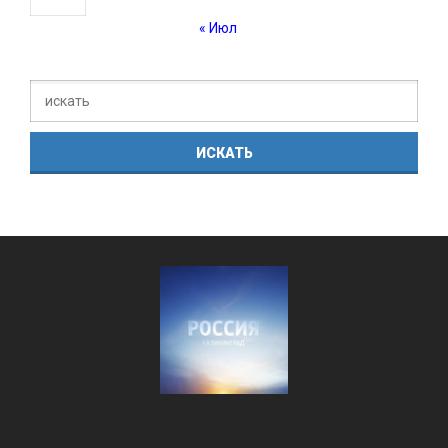
« Июл