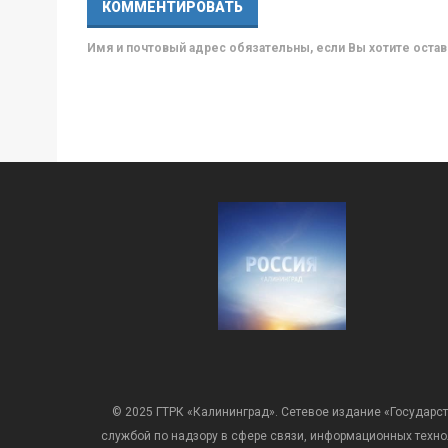
Имя и почтовый адрес обязательны, если Вы хотите ост
© 2025 ГТРК «Калининград». Сетевое издание «Государст
службой по надзору в сфере связи, информационных техн