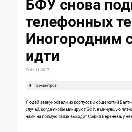
БФУ снова под
телефонных те
Иногородним с
идти
01.11.2017
просмотров
Людей эвакуировали из корпусов и общежитий Балти
случай, когда якобы минируют БФУ, в минувшую пятн
нами на прямую связь выходит София Беренёва, у не