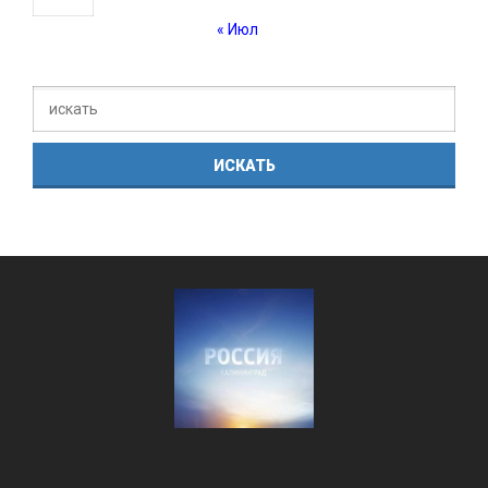
« Июл