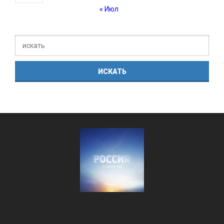
« Июл