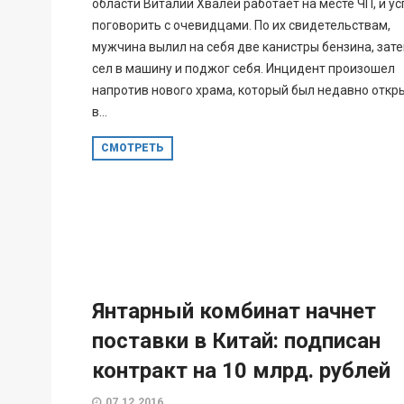
области Виталий Хвалей работает на месте ЧП, и ус
поговорить с очевидцами. По их свидетельствам,
мужчина вылил на себя две канистры бензина, зат
сел в машину и поджог себя. Инцидент произошел
напротив нового храма, который был недавно откр
в...
СМОТРЕТЬ
Янтарный комбинат начнет
поставки в Китай: подписан
контракт на 10 млрд. рублей
07.12.2016