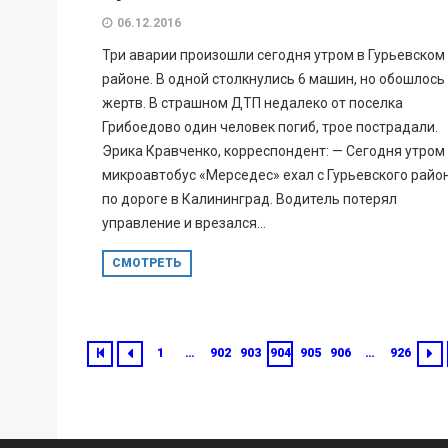
06.12.2016
Три аварии произошли сегодня утром в Гурьевском
районе. В одной столкнулись 6 машин, но обошлось
жертв. В страшном ДТП недалеко от поселка
Грибоедово один человек погиб, трое пострадали.
Эрика Кравченко, корреспондент: — Сегодня утром
микроавтобус «Мерседес» ехал с Гурьевского райо
по дороге в Калининград. Водитель потерял
управление и врезался...
СМОТРЕТЬ
1
…
902
903
904
905
906
…
926