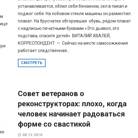
устанавливается, облил себя бензином, сел в пикап и
поджог себя. На лобовом стекле машины он разместил
им
плакат. На брусчатке обгоревшая обувь, рядом плакат
нице
с надписью печатными буквами «Это дьявол, это
подстава, спасите детей». ВИТАЛИЙ ХВАЛЕЙ,
КОРРЕСПОНДЕНТ: — Сейчас на месте самосожжения
бря
работает следственная...
СМОТРЕТЬ
Совет ветеранов о
я
реконструкторах: плохо, когда
человек начинает радоваться
форме со свастикой
.
ке
08.12.2016