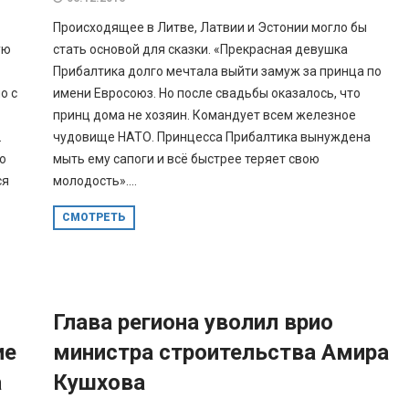
Происходящее в Литве, Латвии и Эстонии могло бы
ую
стать основой для сказки. «Прекрасная девушка
Прибалтика долго мечтала выйти замуж за принца по
о с
имени Евросоюз. Но после свадьбы оказалось, что
принц дома не хозяин. Командует всем железное
.
чудовище НАТО. Принцесса Прибалтика вынуждена
о
мыть ему сапоги и всё быстрее теряет свою
ся
молодость»....
СМОТРЕТЬ
Глава региона уволил врио
ие
министра строительства Амира
а
Кушхова