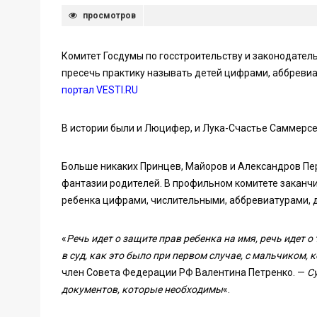
просмотров
Комитет Госдумы по госстроительству и законодатель
пресечь практику называть детей цифрами, аббреви
портал VESTI.RU
В истории были и Люцифер, и Лука-Счастье Саммерсе
Больше никаких Принцев, Майоров и Александров Пер
фантазии родителей. В профильном комитете заканч
ребенка цифрами, числительными, аббревиатурами, 
«
Речь идет о защите прав ребенка на имя, речь идет о
в суд, как это было при первом случае, с мальчиком
член Совета Федерации РФ Валентина Петренко. —
С
документов, которые необходимы
«.