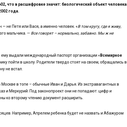
02, что в расшифровке значит: биологический объект человека
002 года.
 — не Петя или Вася, а именно человек. «
В том кругу, где я живу,
ого мальчика. —
Все говорят – нормально, забавно. Мы ж не
Но ему выдали международный паспорт организации «
Всемирное
чику пойти в школу. Родители твердо стоят на своем, обращались в
ну не встал.
в Москве в топе – обычные Иван и Дарья. Из экстравагантных в
аз и Меркурий. Под законопроект они не попадают: цифр и
ены ко второму чтению документ расширить.
сяцев. Например, Апрелем ребенка будет не назвать и Абажуром