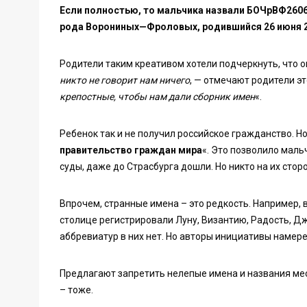
Если полностью, то мальчика назвали БОЧрВФ2606
рода Ворониных—Фроловых, родившийся 26 июня 2
Родители таким креативом хотели подчеркнуть, что он
никто не говорит нам ничего
, — отмечают родители эт
крепостные, чтобы нам дали сборник имен
«.
Ребенок так и не получил российское гражданство. 
правительство граждан мира
«. Это позволило маль
суды, даже до Страсбурга дошли. Но никто на их сторо
Впрочем, странные имена – это редкость. Например, 
столице регистрировали Луну, Византию, Радость, Дж
аббревиатур в них нет. Но авторы инициативы намер
Предлагают запретить нелепые имена и названия ме
– тоже.