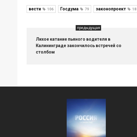
вести
Госдума
законопроект
106
79
18
предыдущая
Лихое катание пьяного водителя в
Калининграде закончилось встречей со
столбом