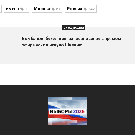
имена
Москва
Россия
2
67
242
следующая
Бомба для беженцев: изнасилование в прямом
эфире всколыхнуло Швецию