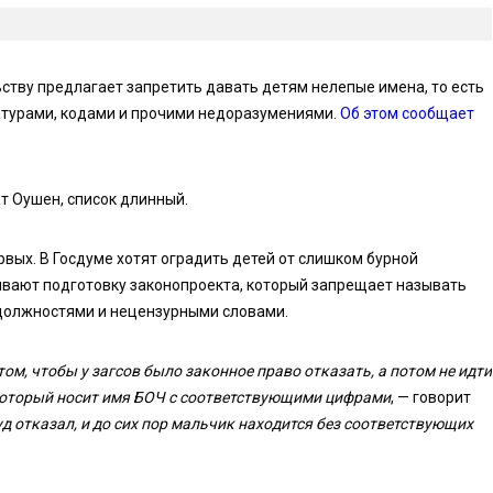
ству предлагает запретить давать детям нелепые имена, то есть
атурами, кодами и прочими недоразумениями.
Об этом сообщает
т Оушен, список длинный.
вых. В Госдуме хотят оградить детей от слишком бурной
ивают подготовку законопроекта, который запрещает называть
должностями и нецензурными словами.
 том, чтобы у загсов было законное право отказать, а потом не идти
, который носит имя БОЧ с соответствующими цифрами
, — говорит
уд отказал, и до сих пор мальчик находится без соответствующих