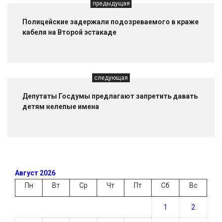
предыдущая
Полицейские задержали подозреваемого в краже
кабеля на Второй эстакаде
следующая
Депутаты Госдумы предлагают запретить давать
детям нелепые имена
Август 2026
Пн
Вт
Ср
Чт
Пт
Сб
Вс
1
2