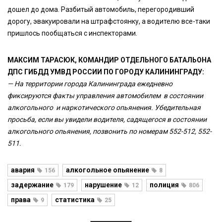
дошел до дома. Разбитый автомобиль, перегородивший
дорогу, эвакуировали на штрафстоянку, а водителю все-таки
пришлось пообщаться с инспекторами.
МАКСИМ ТАРАСЮК, КОМАНДИР ОТДЕЛЬНОГО БАТАЛЬОНА
ДПС ГИБДД УМВД РОССИИ ПО ГОРОДУ КАЛИНИНГРАДУ:
— На территории города Калининграда ежедневно
фиксируются факты управления автомобилем в состоянии
алкогольного и наркотического опьянения. Убедительная
просьба, если вы увидели водителя, садящегося в состоянии
алкогольного опьянения, позвонить по номерам 552-512, 552-
511.
авария
алкогольное опьянение
156
8
задержание
нарушение
полиция
179
12
806
права
статистика
9
25