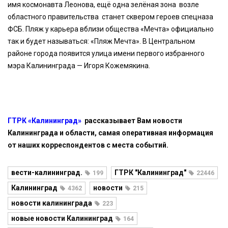
имя космонавта Леонова, ещё одна зелёная зона возле
областного правительства станет сквером героев спецназа
ФСБ. Пляж у карьера вблизи общества «Мечта» официально
так и будет называться: «Пляж Мечта». В Центральном
районе города появится улица имени первого избранного
мэра Калининграда — Игоря Кожемякина.
ГТРК «Калининград»
рассказывает Вам новости
Калининграда и области, самая оперативная информация
от наших корреспондентов с места событий.
вести-калининград.
ГТРК "Калининград"
199
22446
Калининград
новости
4362
215
новости калининграда
223
новые новости Калининград
164