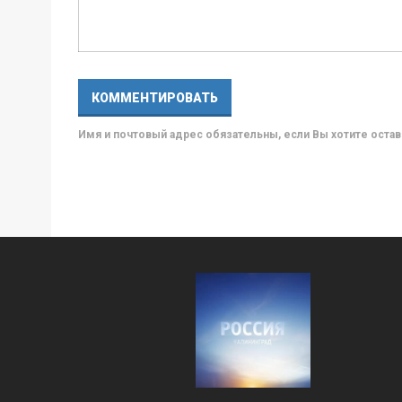
Имя и почтовый адрес обязательны, если Вы хотите ост