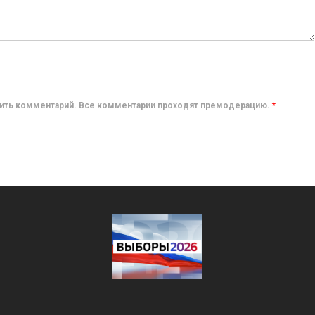
авить комментарий. Все комментарии проходят премодерацию.
*