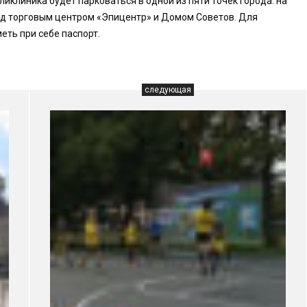
иклиника будет парковаться в одной из пяти точек города: на
еред торговым центром «Эпицентр» и Домом Советов. Для
ть при себе паспорт.
следующая