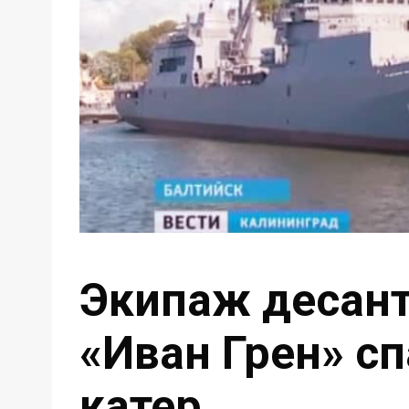
Экипаж десант
«Иван Грен» с
катер