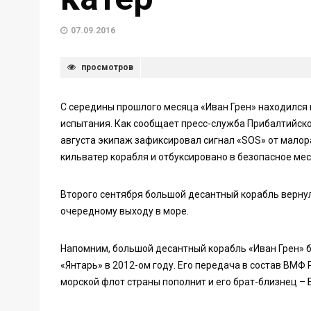
07.09.2016
просмотров
С середины прошлого месяца «Иван Грен» находился 
испытания. Как сообщает пресс-служба Прибалтийско
августа экипаж зафиксировал сигнал «SOS» от малор
кильватер корабля и отбуксировано в безопасное мес
Второго сентября большой десантный корабль вернулс
очередному выходу в море.
Напомним, большой десантный корабль «Иван Грен» 
«Янтарь» в 2012-ом году. Его передача в состав ВМФ 
морской флот страны пополнит и его брат-близнец –