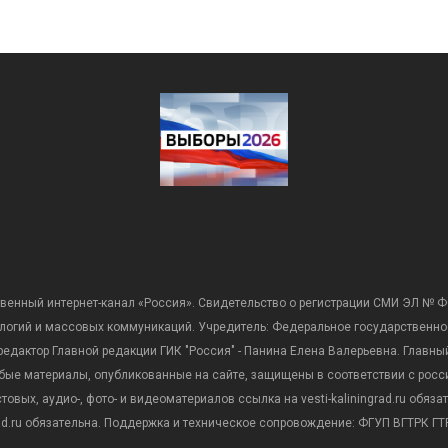
венный интернет-канал «Россия». Свидетельство о регистрации СМИ ЭЛ № Ф
ологий и массовых коммуникаций. Учредитель: Федеральное государственно
дактор Главной редакции ГИК "Россия" - Панина Елена Валерьевна. Главный 
 любые материалы, опубликованные на сайте, защищены в соответствии с р
вых, аудио-, фото- и видеоматериалов ссылка на vesti-kaliningrad.ru обяз
rad.ru обязательна. Поддержка и техническое сопровождение: ФГУП ВГТРК ГТР