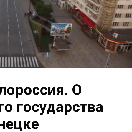
лороссия. О
го государства
нецке