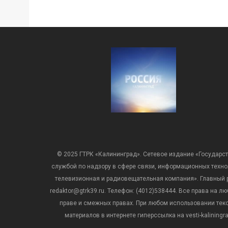
© 2025 ГТРК «Калининград». Сетевое издание «Государст
службой по надзору в сфере связи, информационных техн
телевизионная и радиовещательная компания». Главный ре
redaktor@gtrk39.ru. Телефон: (4012)538444. Все права на
праве и смежных правах. При любом использовании тексто
материалов в интернете гиперссылка на vesti-kalining