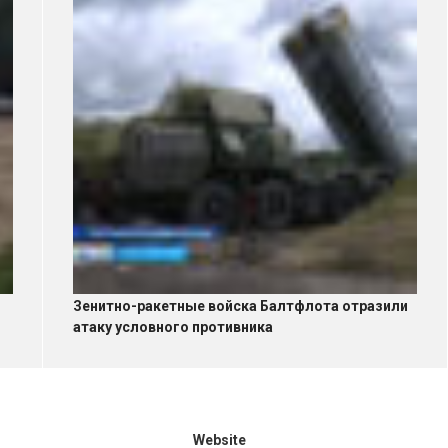
Зенитно-ракетные войска Балтфлота отразили
атаку условного противника
Website