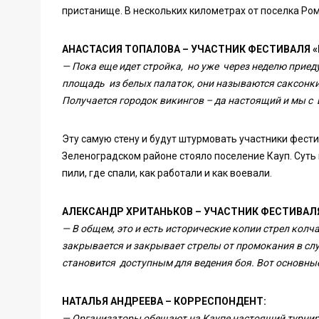
пристанище. В нескольких километрах от поселка Ро
АНАСТАСИЯ ТОПАЛОВА – УЧАСТНИК ФЕСТИВАЛЯ «
— Пока еще идет стройка, но уже через неделю приеду
площадь из белых палаток, они называются саксонки,
Получается городок викингов – да настоящий и мы с в
Эту самую стену и будут штурмовать участники фести
Зеленоградском районе стояло поселение Кауп. Суть 
пили, где спали, как работали и как воевали.
АЛЕКСАНДР ХРИТАНЬКОВ – УЧАСТНИК ФЕСТИВАЛЯ
— В общем, это и есть исторические копии стрел колч
закрывается и закрывает стрелы от промокания в сл
становится доступным для ведения боя. Вот основные
НАТАЛЬЯ АНДРЕЕВА – КОРРЕСПОНДЕНТ:
— Организаторы обещают на Каупе настоящий турнир с