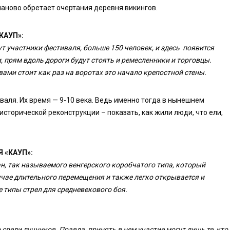
маново обретает очертания деревня викингов.
КАУП»:
т участники фестиваля, больше 150 человек, и здесь появится
 прям вдоль дороги будут стоять и ремесленники и торговцы.
ами стоит как раз на воротах это начало крепостной стены.
валя. Их время — 9-10 века. Ведь именно тогда в нынешнем
исторической реконструкции – показать, как жили люди, что ели,
 «КАУП»:
ан, так называемого венгерского коробчатого типа, который
учае длительного перемещения и также легко открывается и
 типы стрел для средневекового боя.
реди лучников. Правда, принять в нем участие могут лишь те, кто