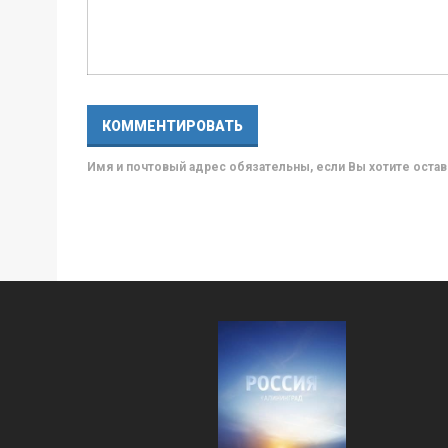
Имя и почтовый адрес обязательны, если Вы хотите ост