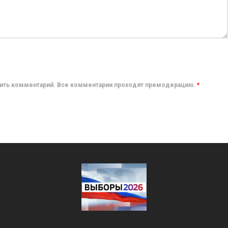
авить комментарий. Все комментарии проходят премодерацию.
*