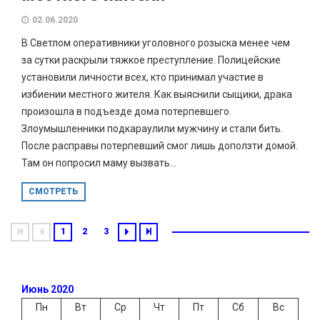
02.06.2020
В Светлом оперативники уголовного розыска менее чем
за сутки раскрыли тяжкое преступление. Полицейские
установили личности всех, кто принимал участие в
избиении местного жителя. Как выяснили сыщики, драка
произошла в подъезде дома потерпевшего.
Злоумышленники подкараулили мужчину и стали бить.
После расправы потерпевший смог лишь доползти домой.
Там он попросил маму вызвать...
СМОТРЕТЬ
1
2
3
Июнь 2020
Пн
Вт
Ср
Чт
Пт
Сб
Вс