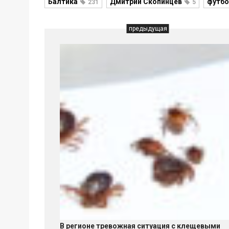
Балтика
Дмитрий Скопинцев
футб
231
5
предыдущая
В регионе тревожная ситуация с клещевыми