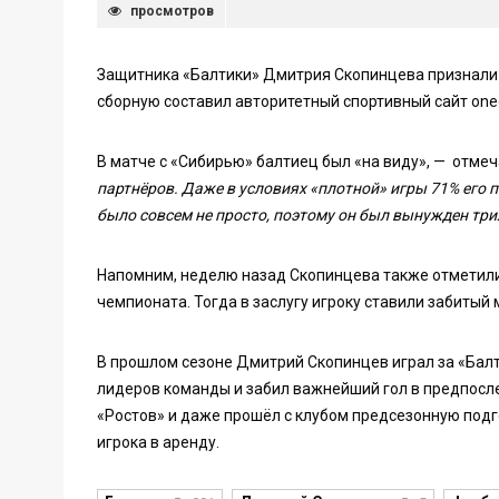
просмотров
Защитника «Балтики» Дмитрия Скопинцева признали 
сборную составил авторитетный спортивный сайт onedi
В матче с «Сибирью» балтиец был «на виду», — отме
партнёров. Даже в условиях «плотной» игры 71% его 
было совсем не просто, поэтому он был вынужден т
Напомним, неделю назад Скопинцева также отметили 
чемпионата. Тогда в заслугу игроку ставили забитый 
В прошлом сезоне Дмитрий Скопинцев играл за «Балти
лидеров команды и забил важнейший гол в предпосле
«Ростов» и даже прошёл с клубом предсезонную подг
игрока в аренду.