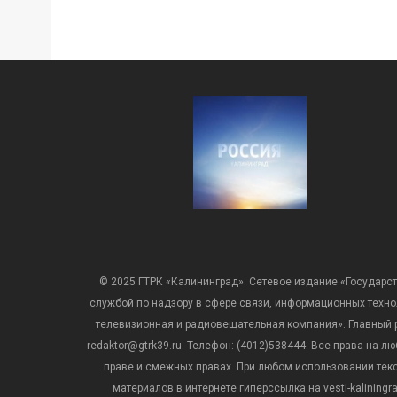
© 2025 ГТРК «Калининград». Сетевое издание «Государст
службой по надзору в сфере связи, информационных техн
телевизионная и радиовещательная компания». Главный ре
redaktor@gtrk39.ru. Телефон: (4012)538444. Все права на
праве и смежных правах. При любом использовании тексто
материалов в интернете гиперссылка на vesti-kalining