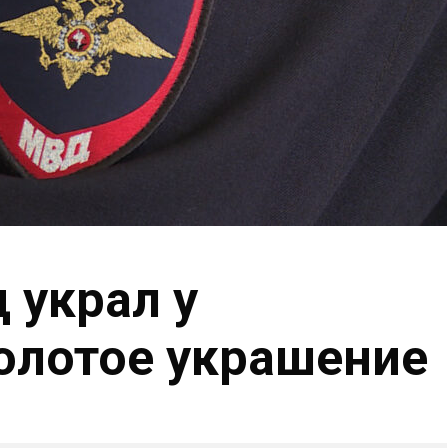
 украл у
олотое украшение