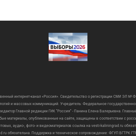
венный интернет-канал «Россия». Свидетельство о регистрации СМИ ЭЛ № Ф
ологий и массовых коммуникаций. Учредитель: Федеральное государственно
дактор Главной редакции ГИК "Россия" - Панина Елена Валерьевна. Главный 
 любые материалы, опубликованные на сайте, защищены в соответствии с р
вых, аудио-, фото- и видеоматериалов ссылка на vesti-kaliningrad.ru обяз
rad.ru обязательна. Поддержка и техническое сопровождение: ФГУП ВГТРК ГТР