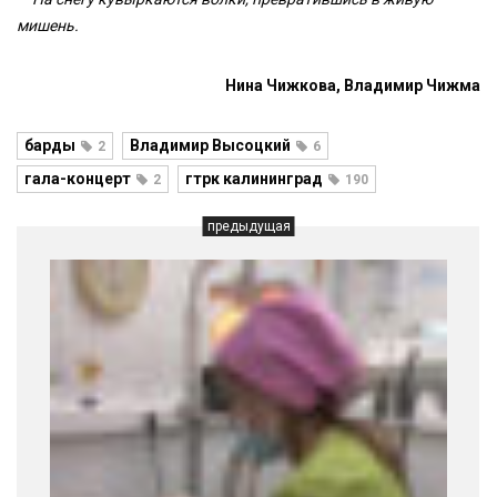
мишень.
Нина Чижкова, Владимир Чижма
барды
Владимир Высоцкий
2
6
гала-концерт
гтрк калининград
2
190
предыдущая