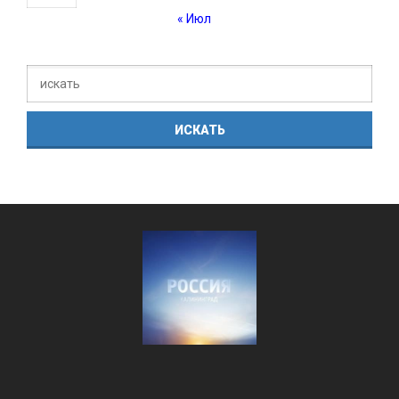
« Июл