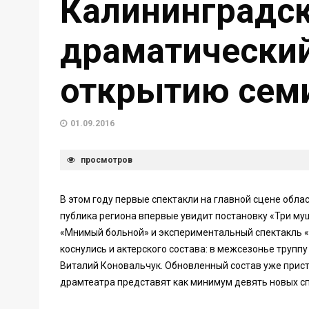
Калининградс
драматический
открытию семи
01.09.2016
просмотров
В этом году первые спектакли на главной сцене обла
публика региона впервые увидит постановку «Три му
«Мнимый больной» и экспериментальный спектакль «
коснулись и актерского состава: в межсезонье труппу
Виталий Коновальчук. Обновленный состав уже прист
драмтеатра представят как минимум девять новых сп