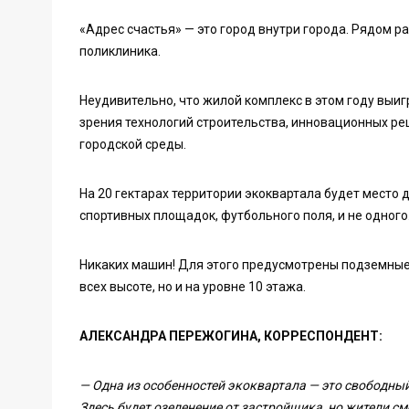
«Адрес счастья» — это город внутри города. Рядом р
поликлиника.
Неудивительно, что жилой комплекс в этом году выи
зрения технологий строительства, инновационных ре
городской среды.
На 20 гектарах территории экоквартала будет место 
спортивных площадок, футбольного поля, и не одного.
Никаких машин! Для этого предусмотрены подземные
всех высоте, но и на уровне 10 этажа.
АЛЕКСАНДРА ПЕРЕЖОГИНА, КОРРЕСПОНДЕНТ:
— Одна из особенностей экоквартала — это свободный
Здесь будет озеленение от застройщика, но жители с