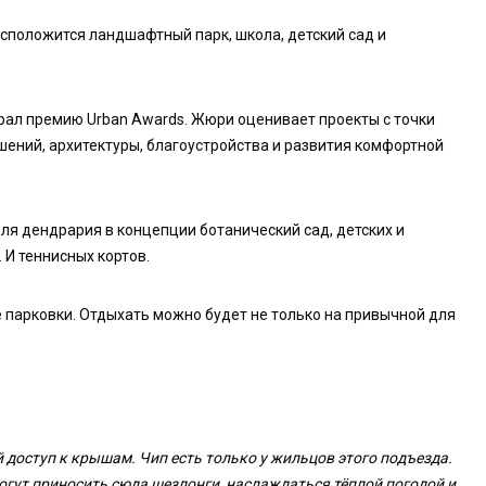
асположится ландшафтный парк, школа, детский сад и
грал премию Urban Awards. Жюри оценивает проекты с точки
шений, архитектуры, благоустройства и развития комфортной
для дендрария в концепции ботанический сад, детских и
 И теннисных кортов.
 парковки. Отдыхать можно будет не только на привычной для
 доступ к крышам. Чип есть только у жильцов этого подъезда.
могут приносить сюда шезлонги, наслаждаться тёплой погодой и