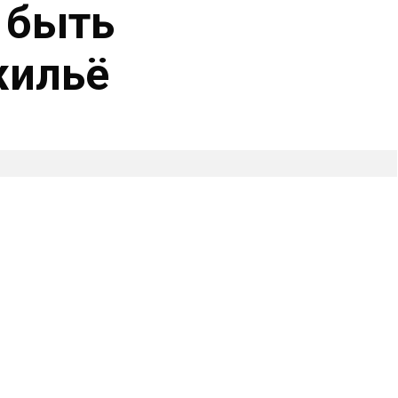
 быть
жильё