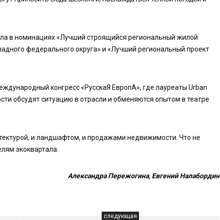
ила в номинациях «Лучший строящийся региональный жилой
падного федерального округа» и «Лучший региональный проект
й международный конгресс «РусскаЯ ЕвропА», где лауреаты Urban
ти обсудят ситуацию в отрасли и обменяются опытом в театре
итектурой, и ландшафтом, и продажами недвижимости. Что не
елям экоквартала.
Александра Пережогина, Евгений Налабордин
следующая