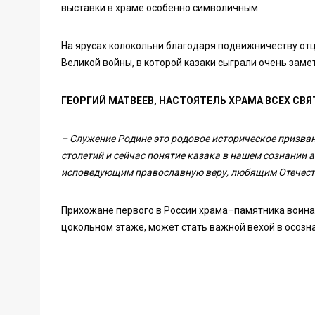
выставки в храме особенно символичным.
На ярусах колокольни благодаря подвижничеству отц
Великой войны, в которой казаки сыграли очень заме
ГЕОРГИЙ МАТВЕЕВ, НАСТОЯТЕЛЬ ХРАМА ВСЕХ СВЯ
– Служение Родине это родовое историческое призва
столетий и сейчас понятие казака в нашем сознании
исповедующим православную веру, любящим Отечество
Прихожане первого в России храма–памятника воинам
цокольном этаже, может стать важной вехой в осозна