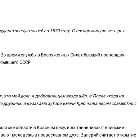
дарственную службу в 1570 году. С тех пор минуло четыре с
в. Во время службы в Вооружённых Силах бывший прапорщик
е бывшего СССР.
к, это мой долг, я добровольцем везде шёл. // После ухода на
з дружины и казаками хутора имени Крючкова несём совместно с
востоке области в Красном лесу, восстанавливают воинские
ывают молодёжь в православном духе. Валерий считает открытие