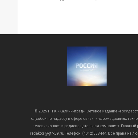
© 2025 ГТРК «Калининград». Сетевое издание «Государст
службой по надзору в сфере связи, информационных техн
телевизионная и радиовещательная компания». Главный ре
redaktor@gtrk39.ru. Телефон: (4012)538444. Все права на