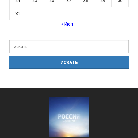
24
25
26
27
28
29
30
31
« Июл