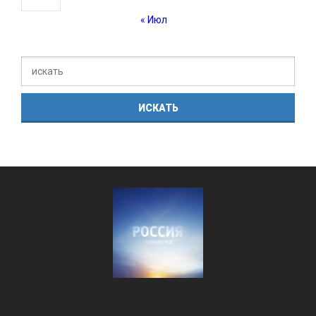
« Июл