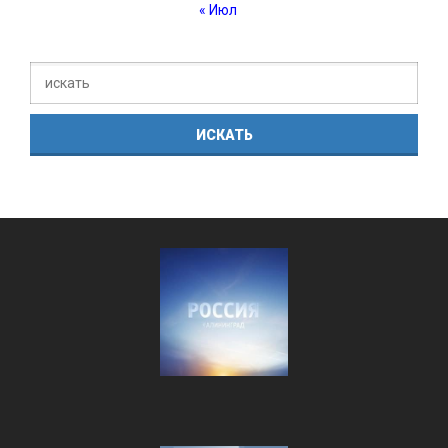
« Июл