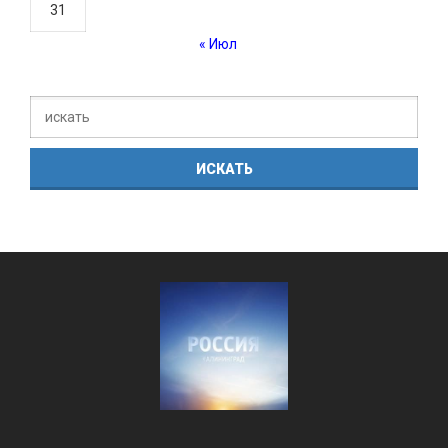
31
« Июл