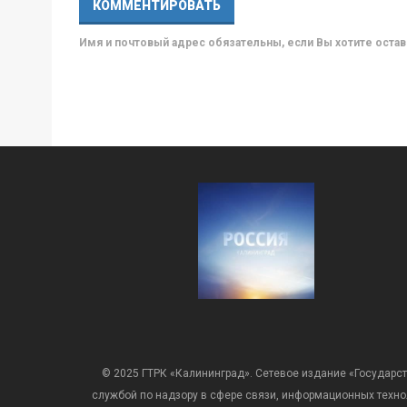
Имя и почтовый адрес обязательны, если Вы хотите ост
© 2025 ГТРК «Калининград». Сетевое издание «Государст
службой по надзору в сфере связи, информационных техн