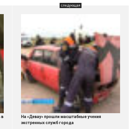
следующая
 в
На «Девау» прошли масштабные учения
экстренных служб города