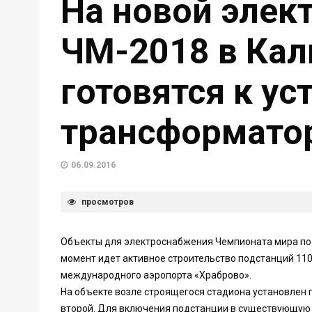
На новой элек
ЧМ-2018 в Кал
готовятся к ус
трансформато
06.09.2016
просмотров
Объекты для электроснабжения Чемпионата мира по ф
момент идет активное строительство подстанций 110 
международного аэропорта «Храброво».
На объекте возле строящегося стадиона установлен 
второй. Для включения подстанции в существующую 