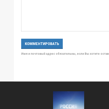
Имя и почтовый адрес обязательны, если Вы хотите ост