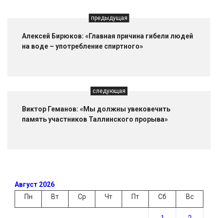
предыдущая
Алексей Бирюков: «Главная причина гибели людей
на воде – употребление спиртного»
следующая
Виктор Геманов: «Мы должны увековечить
память участников Таллинского прорыва»
Август 2026
Пн
Вт
Ср
Чт
Пт
Сб
Вс
1
2