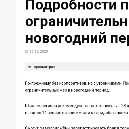
Подробности п
ограничительн
новогодний пе
16.12.2020
просмотров
По-прежнему без корпоративов, но с утренниками. П
ограничительных мер в новогодний период.
Школам региона рекомендуют начать каникулы с 28 д
позднее 14 января в зависимости от эпидобстановки
Смогут ли молодожёны зарегистрировать брак в торже