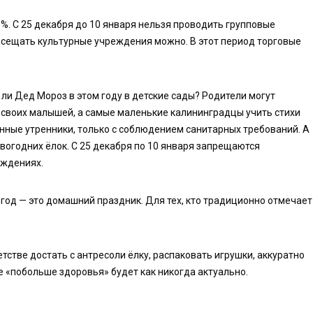
0%. С 25 декабря до 10 января нельзя проводить групповые
посещать культурные учреждения можно. В этот период торговые
 ли Дед Мороз в этом году в детские сады? Родители могут
 своих малышей, а самые маленькие калининградцы учить стихи
онные утренники, только с соблюдением санитарных требований. А
овогодних ёлок. С 25 декабря по 10 января запрещаются
еждениях.
год — это домашний праздник. Для тех, кто традиционно отмечает
етстве достать с антресоли ёлку, распаковать игрушки, аккуратно
е «побольше здоровья» будет как никогда актуально.