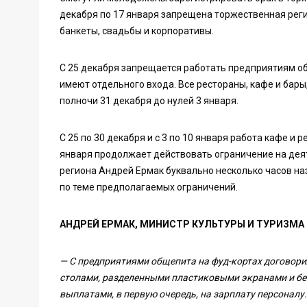
декабря по 17 января запрещена торжественная реги
банкеты, свадьбы и корпоративы.
С 25 декабря запрещается работать предприятиям об
имеют отдельного входа. Все рестораны, кафе и бары,
полночи 31 декабря до нулей 3 января.
С 25 по 30 декабря и с 3 по 10 января работа кафе и
января продолжает действовать ограничение на деят
региона Андрей Ермак буквально несколько часов наз
по теме предполагаемых ограничений.
АНДРЕЙ ЕРМАК, МИНИСТР КУЛЬТУРЫ И ТУРИЗМА
— С предприятиями общепита на фуд-кортах договори
столами, разделенными пластиковыми экранами и бе
выплатами, в первую очередь, на зарплату персоналу.