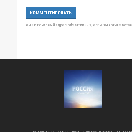
Имя и почтовый адрес обязательны, если Вы хотите ост