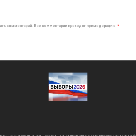
авить комментарий. Все комментарии проходят премодерацию.
*