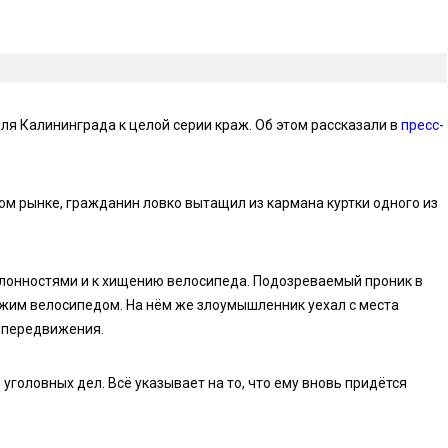
ля Калининграда к целой серии краж. Об этом рассказали в
пресс-
ком рынке, гражданин ловко вытащил из кармана куртки одного из
лонностями и к хищению велосипеда. Подозреваемый проник в
жим велосипедом. На нём же злоумышленник уехал с места
о передвижения.
головных дел. Всё указывает на то, что ему вновь придётся