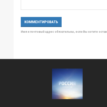
Имя и почтовый адрес обязательны, если Вы хотите ост