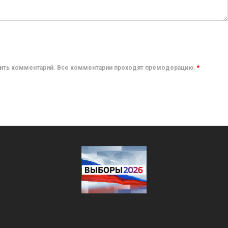
авить комментарий. Все комментарии проходят премодерацию.
*