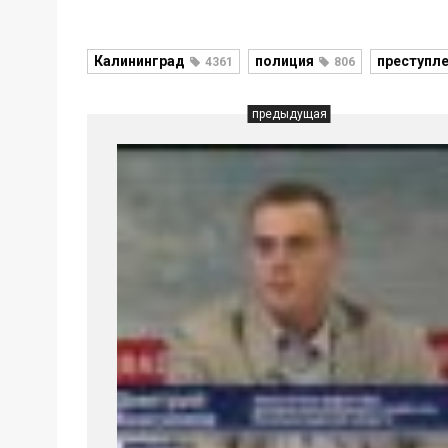
Калининград
полиция
преступл
4361
806
предыдущая