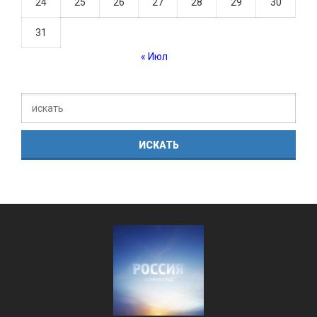
24
25
26
27
28
29
30
31
« Июл