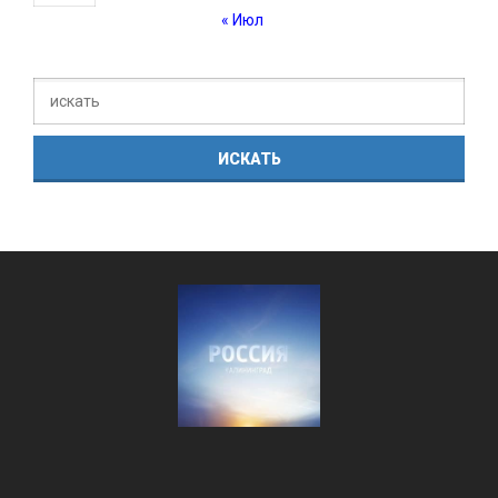
« Июл