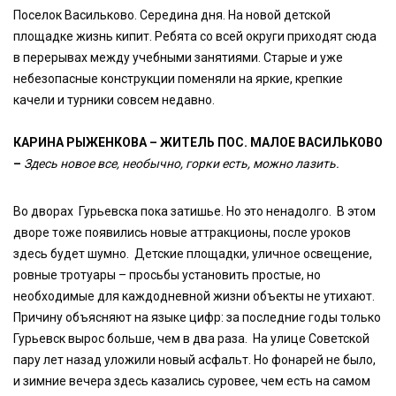
Поселок Васильково. Середина дня. На новой детской
площадке жизнь кипит. Ребята со всей округи приходят сюда
в перерывах между учебными занятиями. Старые и уже
небезопасные конструкции поменяли на яркие, крепкие
качели и турники совсем недавно.
КАРИНА РЫЖЕНКОВА – ЖИТЕЛЬ ПОС. МАЛОЕ ВАСИЛЬКОВО
–
Здесь новое все, необычно, горки есть, можно лазить.
Во дворах Гурьевска пока затишье. Но это ненадолго. В этом
дворе тоже появились новые аттракционы, после уроков
здесь будет шумно. Детские площадки, уличное освещение,
ровные тротуары – просьбы установить простые, но
необходимые для каждодневной жизни объекты не утихают.
Причину объясняют на языке цифр: за последние годы только
Гурьевск вырос больше, чем в два раза. На улице Советской
пару лет назад уложили новый асфальт. Но фонарей не было,
и зимние вечера здесь казались суровее, чем есть на самом